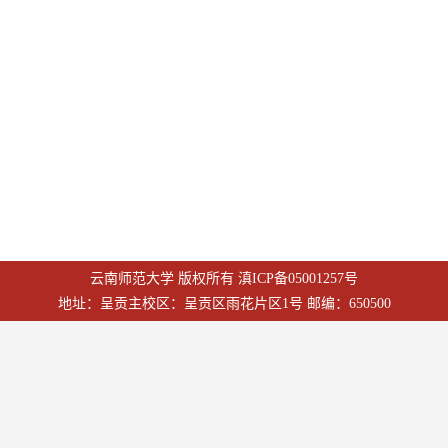
云南师范大学 版权所有
滇ICP备05001257号
地址：呈贡主校区：呈贡区雨花片区1号 邮编：650500