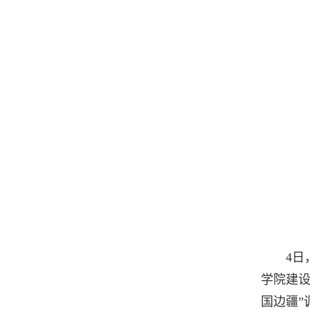
4
学院建
国边疆